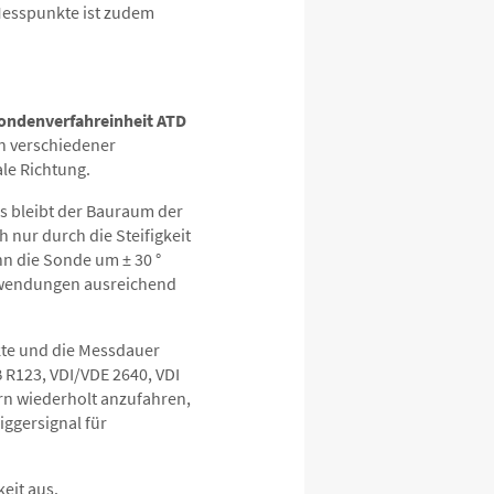
Messpunkte ist zudem
ondenverfahreinheit ATD
en verschiedener
le Richtung.
s bleibt der Bauraum der
h nur durch die Steifigkeit
n die Sonde um ± 30 °
nwendungen ausreichend
kte und die Messdauer
R123, VDI/VDE 2640, VDI
rn wiederholt anzufahren,
iggersignal für
eit aus.