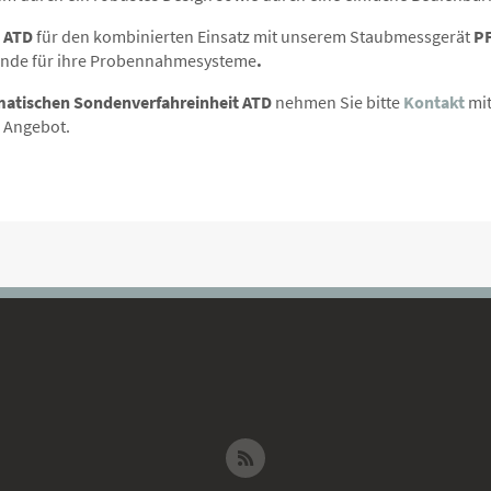
e
ATD
für den kombinierten Einsatz mit unserem Staubmessgerät
P
onde für ihre Probennahmesysteme
.
atischen Sondenverfahreinheit ATD
nehmen Sie bitte
Kontakt
mit
s Angebot.