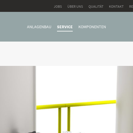
JOBS
ÜBER UNS
QUALITÄT
KONTAKT
R
ANLAGENBAU
SERVICE
KOMPONENTEN