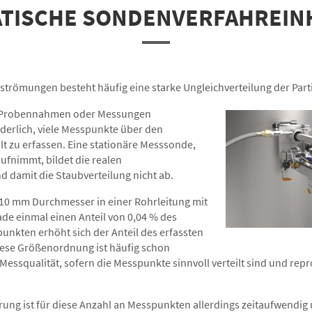
TISCHE SONDENVERFAHREINH
strömungen besteht häufig eine starke Ungleichverteilung der Parti
re Probennahmen oder Messungen
rderlich, viele Messpunkte über den
lt zu erfassen. Eine stationäre Messsonde,
ufnimmt, bildet die realen
 damit die Staubverteilung nicht ab.
 10 mm Durchmesser in einer Rohrleitung mit
e einmal einen Anteil von 0,04 % des
punkten erhöht sich der Anteil des erfassten
iese Größenordnung ist häufig schon
 Messqualität, sofern die Messpunkte sinnvoll verteilt sind und re
ng ist für diese Anzahl an Messpunkten allerdings zeitaufwendig 