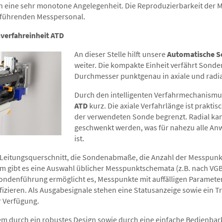
 eine sehr monotone Angelegenheit. Die Reproduzierbarkeit der 
führenden Messpersonal.
verfahreinheit ATD
An dieser Stelle hilft unsere
Automatische S
weiter. Die kompakte Einheit verfährt Sond
Durchmesser punktgenau in axiale und radia
Durch den intelligenten Verfahrmechanismu
ATD
kurz. Die axiale Verfahrlänge ist praktisc
der verwendeten Sonde begrenzt. Radial kan
geschwenkt werden, was für nahezu alle A
ist.
r Leitungsquerschnitt, die Sondenabmaße, die Anzahl der Messpun
 gibt es eine Auswahl üblicher Messpunktschemata (z.B. nach VGB 
Sondenführung ermöglicht es, Messpunkte mit auffälligen Paramete
izieren. Als Ausgabesignale stehen eine Statusanzeige sowie ein Tr
 Verfügung.
em durch ein robustes Design sowie durch eine einfache Bedienbark